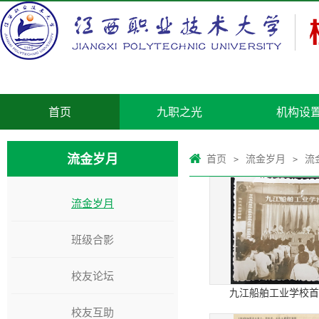
首页
九职之光
机构设
流金岁月
首页
流金岁月
流
>
>
流金岁月
班级合影
校友论坛
九江船舶工业学校首
校友互助