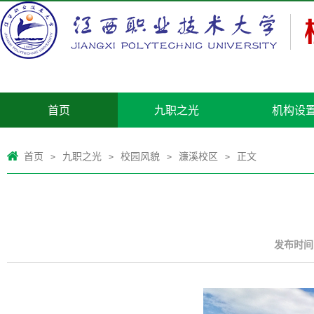
首页
九职之光
机构设
首页
九职之光
校园风貌
濂溪校区
正文
>
>
>
>
发布时间：